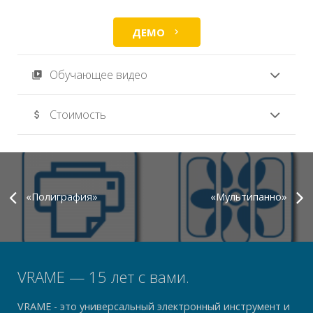
ДЕМО
chevron_right
Обучающее видео
video_library
Стоимость
attach_money
«Полиграфия»
«Мультипанно»
VRAME — 15 лет с вами.
VRAME - это универсальный электронный инструмент и