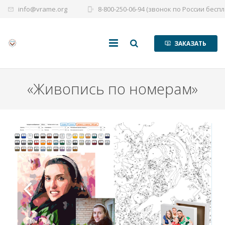
info@vrame.org
8-800-250-06-94 (звонок по России бесп
mail_outline
phonelink_ring
ЗАКАЗАТЬ
queue_play_next_24d
Главная
«Живопись по номерам»
Помощь
Модули
Каталог
Сайты
Цены
Контакты