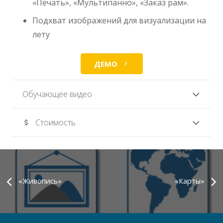
«Печать», «Мультипанно», «Заказ рам».
Подхват изображений для визуализации на
лету
ДЕМО
chevron_right
Обучающее видео
Стоимость
attach_money
«Живопись»
«Карты»