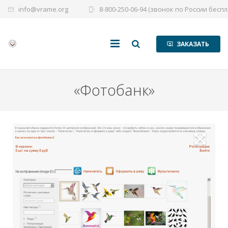
info@vrame.org
8-800-250-06-94 (звонок по России бесп
mail_outline
phonelink_ring
ЗАКАЗАТЬ
queue_play_next_24d
Главная
«Фотобанк»
Помощь
Модули
Каталог
Сайты
Цены
Контакты