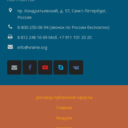
пр. Кондратьевский, д. 57, Санкт-Петербург,
Россия
8-800-250-06-94 (звонок по России бесплатно)
8 812 248 16 69 Моб. +7 911 101 20 20
info@vrame.org
Договор публичной оферты
Главная
Модули