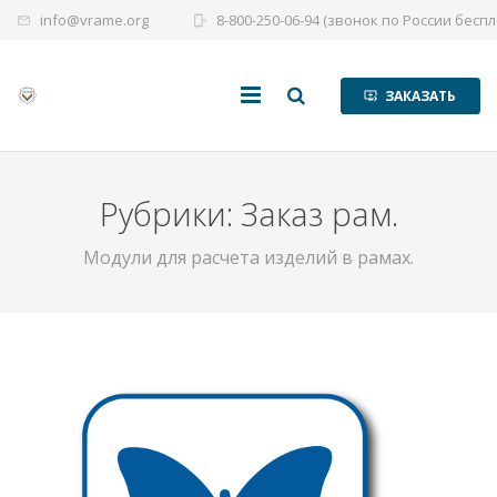
info@vrame.org
8-800-250-06-94 (звонок по России бесп
mail_outline
phonelink_ring
ЗАКАЗАТЬ
queue_play_next_24d
Главная
Рубрики: Заказ рам.
Помощь
Модули для расчета изделий в рамах.
Модули
Каталог
Сайты
Цены
Контакты